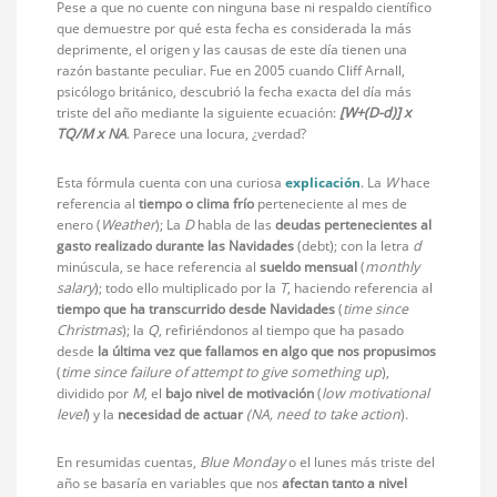
Pese a que no cuente con ninguna base ni respaldo científico
que demuestre por qué esta fecha es considerada la más
deprimente, el origen y las causas de este día tienen una
razón bastante peculiar. Fue en 2005 cuando Cliff Arnall,
psicólogo británico, descubrió la fecha exacta del día más
triste del año mediante la siguiente ecuación:
[W+(D-d)] x
TQ/M x NA
. Parece una locura, ¿verdad?
Esta fórmula cuenta con una curiosa
explicación
. La
W
hace
referencia al
tiempo o clima frío
perteneciente al mes de
enero (
Weather
); La
D
habla de las
deudas pertenecientes al
gasto realizado durante las Navidades
(debt); con la letra
d
minúscula, se hace referencia al
sueldo mensual
(
monthly
salary
); todo ello multiplicado por la
T
, haciendo referencia al
tiempo que ha transcurrido desde Navidades
(
time since
Christmas
); la
Q
, refiriéndonos al tiempo que ha pasado
desde
la última vez que fallamos en algo que nos propusimos
(
time since failure of attempt to give something up
),
dividido por
M
, el
bajo nivel de motivación
(
low motivational
level
) y la
necesidad de actuar
(NA, need to take action
).
En resumidas cuentas,
Blue Monday
o el lunes más triste del
año se basaría en variables que nos
afectan tanto a nivel