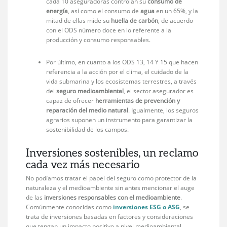
cada 10 aseguradoras controlan su
consumo de
energía
, así como el consumo de
agua
en un 65%, y la
mitad de ellas mide su
huella de carbón
, de acuerdo
con el ODS número doce en lo referente a la
producción y consumo responsables.
Por último, en cuanto a los ODS 13, 14 Y 15 que hacen
referencia a la acción por el clima, el cuidado de la
vida submarina y los ecosistemas terrestres, a través
del
seguro medioambiental
, el sector asegurador es
capaz de ofrecer
herramientas de prevención y
reparación del medio natural
. Igualmente, los seguros
agrarios suponen un instrumento para garantizar la
sostenibilidad de los campos.
Inversiones sostenibles, un reclamo
cada vez más necesario
No podíamos tratar el papel del seguro como protector de la
naturaleza y el medioambiente sin antes mencionar el auge
de las
inversiones responsables con el medioambiente
.
Comúnmente conocidas como
inversiones ESG o ASG
, se
trata de inversiones basadas en factores y consideraciones
que tengan un impacto positivo a nivel medioambiental.