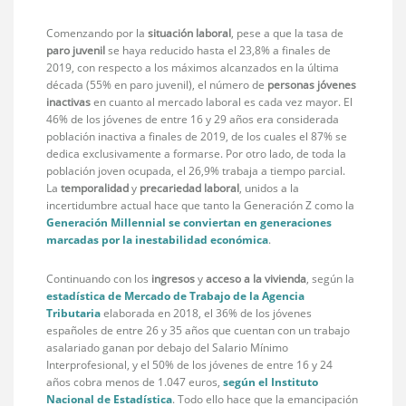
Comenzando por la
situación laboral
, pese a que la tasa de
paro juvenil
se haya reducido hasta el 23,8% a finales de
2019, con respecto a los máximos alcanzados en la última
década (55% en paro juvenil), el número de
personas jóvenes
inactivas
en cuanto al mercado laboral es cada vez mayor. El
46% de los jóvenes de entre 16 y 29 años era considerada
población inactiva a finales de 2019, de los cuales el 87% se
dedica exclusivamente a formarse. Por otro lado, de toda la
población joven ocupada, el 26,9% trabaja a tiempo parcial.
La
temporalidad
y
precariedad laboral
, unidos a la
incertidumbre actual hace que tanto la Generación Z como la
Generación Millennial se conviertan en generaciones
marcadas por la inestabilidad económica
.
Continuando con los
ingresos
y
acceso a la vivienda
, según la
estadística de Mercado de Trabajo de la Agencia
Tributaria
elaborada en 2018, el 36% de los jóvenes
españoles de entre 26 y 35 años que cuentan con un trabajo
asalariado ganan por debajo del Salario Mínimo
Interprofesional, y el 50% de los jóvenes de entre 16 y 24
años cobra menos de 1.047 euros,
según el Instituto
Nacional de Estadística
. Todo ello hace que la emancipación