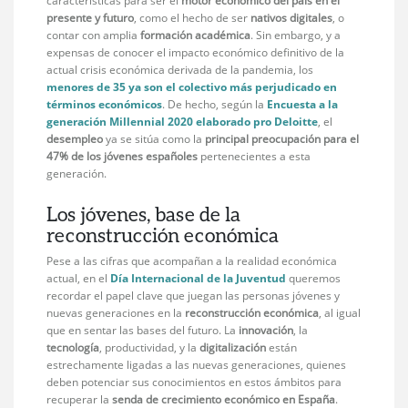
características para ser el
motor económico del país en el
presente y futuro
, como el hecho de ser
nativos digitales
, o
contar con amplia
formación
académica
. Sin embargo, y a
expensas de conocer el impacto económico definitivo de la
actual crisis económica derivada de la pandemia, los
menores de 35 ya son el colectivo más perjudicado en
términos económicos
. De hecho, según la
Encuesta a la
generación Millennial 2020 elaborado pro Deloitte
, el
desempleo
ya se sitúa como la
principal preocupación para el
47% de los jóvenes españoles
pertenecientes a esta
generación.
Los jóvenes, base de la
reconstrucción económica
Pese a las cifras que acompañan a la realidad económica
actual, en el
Día Internacional de la Juventud
queremos
recordar el papel clave que juegan las personas jóvenes y
nuevas generaciones en la
reconstrucción económica
, al igual
que en sentar las bases del futuro. La
innovación
, la
tecnología
, productividad, y la
digitalización
están
estrechamente ligadas a las nuevas generaciones, quienes
deben potenciar sus conocimientos en estos ámbitos para
recuperar la
senda de crecimiento económico en España
.