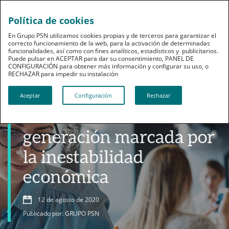
Política de cookies
En Grupo PSN utilizamos cookies propias y de terceros para garantizar el
correcto funcionamiento de la web, para la activación de determinadas
funcionalidades, así como con fines analíticos, estadísticos y publicitarios.
Puede pulsar en ACEPTAR para dar su consentimiento, PANEL DE
CONFIGURACIÓN para obtener más información y configurar su uso, o
RECHAZAR para impedir su instalación​​​​​​​
Ahorro
Aceptar
Configuración
Rechazar
Jóvenes Millennials: una
generación marcada por
la inestabilidad
económica
12 de agosto de 2020
Publicado por: GRUPO PSN