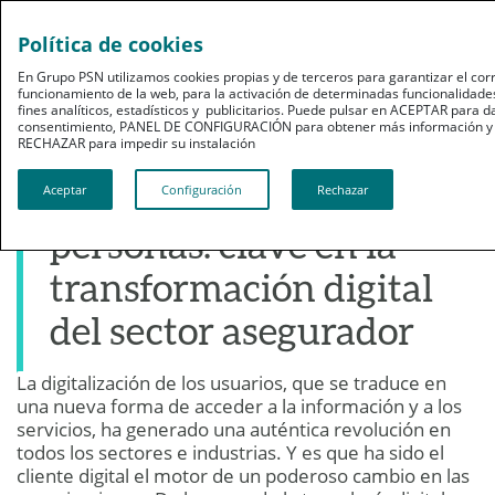
Política de cookies
En Grupo PSN utilizamos cookies propias y de terceros para garantizar el cor
funcionamiento de la web, para la activación de determinadas funcionalidade
fines analíticos, estadísticos y publicitarios. Puede pulsar en ACEPTAR para d
consentimiento, PANEL DE CONFIGURACIÓN para obtener más información y c
RECHAZAR para impedir su instalación​​​​​​​
Profesionales
La gestión de las
Aceptar
Configuración
Rechazar
personas: clave en la
transformación digital
del sector asegurador
La digitalización de los usuarios, que se traduce en
28 de noviembre de 2017
una nueva forma de acceder a la información y a los
Publicado por: GRUPO PSN
servicios, ha generado una auténtica revolución en
todos los sectores e industrias. Y es que ha sido el
cliente digital el motor de un poderoso cambio en las