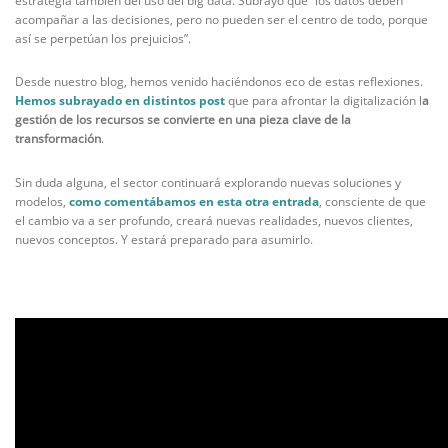
estrategia también del uso del big data. Subrayó que “los datos deben
acompañar a las decisiones, pero no pueden ser el centro de todo, porque
así se perpetúan los prejuicios”.
Desde nuestro blog, hemos venido haciéndonos eco de estas reflexiones.
Hemos subrayado en distintos post
que para afrontar la digitalización l
a
gestión de los recursos se convierte en una pieza clave de la
transformación
.
Sin duda alguna, el sector continuará explorando nuevas soluciones y
modelos,
como comentábamos en esta otra entrada
, consciente de que
el cambio va a ser profundo, creará nuevas realidades, nuevos clientes,
nuevos conceptos. Y estará preparado para asumirlo.