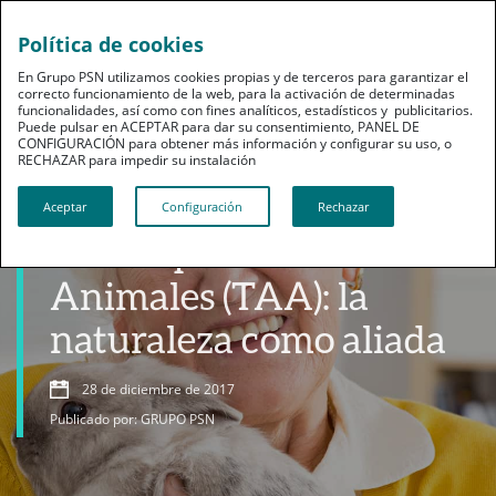
Política de cookies
En Grupo PSN utilizamos cookies propias y de terceros para garantizar el
correcto funcionamiento de la web, para la activación de determinadas
funcionalidades, así como con fines analíticos, estadísticos y publicitarios.
Puede pulsar en ACEPTAR para dar su consentimiento, PANEL DE
CONFIGURACIÓN para obtener más información y configurar su uso, o
RECHAZAR para impedir su instalación​​​​​​​
Dependencia
Aceptar
Configuración
Rechazar
La Terapia Asistida con
Animales (TAA): la
naturaleza como aliada
28 de diciembre de 2017
Publicado por: GRUPO PSN