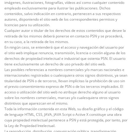
imágenes, ilustraciones, fotografías, vídeos así como cualquier contenido
empleado exclusivamente para ilustrar las publicaciones. Dichos
contenidos, salvo indicación en contrario, pertenecen a sus respectivos
autores, disponiendo el sitio web de los correspondientes permisos y
licencias para su utilización.
Cualquier autor o titular de los derechos de estos contenidos que desee la
retirada de los mismos deberá ponerse en contacto PSN y se procederá,
en su caso, a la retirada de los mismos.
En ningún caso, se entenderá que el acceso y navegación del usuario por
el sitio web implique renuncia, transmisión, licencia o cesión alguna de los
derechos de propiedad intelectual e industrial que ostenta PSN. El usuario
tiene exclusivamente un derecho de uso privado del sitio web.
Las posibles referencias a nombres comerciales y/o marcas nacionales e
internacionales registradas o cualesquiera otros signos distintivos, ya sean
titularidad de PSN o de terceros, llevan implícitas la prohibición de uso sin
el previo consentimiento expreso de PSN o de los terceros implicados. El
acceso o utilización del sitio web no atribuye derecho alguno al usuario
sobre los nombres comerciales, marcas y/o cualesquiera otros signos
distintivos que aparezcan en el mismo.
Toda la información contenida en esta Web, su diseño gráfico y el código
de lenguaje HTML, CSS, JAVA, JAVA Script o Active X constituye una obra
cuya propiedad intelectual pertenece a PSN y está protegida, por tanto, por
la Ley de Propiedad Intelectual.
La reproducción, distribución, comunicación pública, transformación,