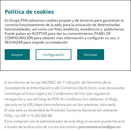
Política de cookies
En Grupo PSN utilizamos cookies propias y de terceros para garantizar el
correcto funcionamiento de la web, para la activación de determinadas
funcionalidades, así como con fines analíticos, estadísticos y publicitarios.
Puede pulsar en ACEPTAR para dar su consentimiento, PANEL DE
CONFIGURACIÓN para obtener más información y configurar su uso, o
RECHAZAR para impedir su instalación​​​​​​​
Información para el usuario
Aviso Legal
Aceptar
Configuración
Rechazar
A los efectos de la
Ley 34/2002, de 11 de julio, de Servicios de la
Sociedad de la Información y de Comercio Electrónico
, este documento
constituye el Aviso Legal y las Condiciones de Uso que regulan la
navegación y uso del blog de PSN: En Confianza (en adelante, el blog),
ubicada en la URL https://enconfianza.psn.es (en adelante, sitio web).
El sitio web es titularidad de Previsión Sanitaria Nacional (en adelante
PSN), con NIF nº V-282306-88.
Para contactar con el administrador de este blog el usuario puede hacerlo
a través de la dirección de correo electrónico
psncomunicacion@psn.es