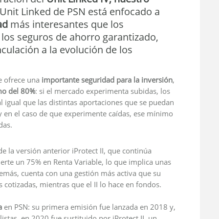
Unit Linked de PSN está enfocado a
ad
más interesantes que los
los seguros de ahorro garantizado,
culación a la evolución de los
e ofrece una
importante seguridad para la inversión
,
mo del
80%
: si el mercado experimenta subidas, los
 igual que las distintas aportaciones que se puedan
 y en el caso de que experimente caídas, ese mínimo
das.
de la versión anterior iProtect II, que continúa
erte un 75% en Renta Variable, lo que implica unas
emás, cuenta con una gestión más activa que su
cotizadas, mientras que el II lo hace en fondos.
ia
en PSN: su primera emisión fue lanzada en 2018 y,
istas, en 2020 fue sustituido por iProtect II, un