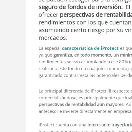
seguro de fondos de inversión.
El 
ofrecer
perspectivas de rentabilid
rendimientos con los que cuentan 
asumiendo cierto riesgo por su vin
mercados.
La especial
característica de iProtect
es qu
ya que
garantiza, en todo momento, un míni
rendimientos se van acumulando a ese 80% (al
realizar a este fondo en cualquier momento),
garantizado contrarresta las potenciales pérdi
La principal diferencia de iProtect III respecto 
comercializándose, es principalmente que invi
perspectivas de rentabilidad aún mayores
. Ad
antecesor e invierte directamente en empresas 
iProtect cuenta con una
interesante trayector
tras ser agotada en su totalidad por los mutual