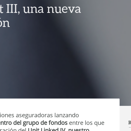
t III, una nueva
ón
ciones aseguradoras lanzando
ntro del grupo de fondos
entre los que
R
ración del
Unit Linked IV, nuestro