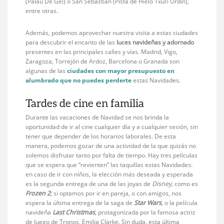
(Palau De Gel) o San Sebastián (Pista de Hielo Txuri Urdin),
entre otras.
Además, podemos aprovechar nuestra visita a estas ciudades
para descubrir el encanto de las
luces navideñas y adornado
presentes en las principales calles y vías. Madrid, Vigo,
Zaragoza, Torrejón de Ardoz, Barcelona o Granada son
algunas de las
ciudades con mayor presupuesto en
alumbrado que no puedes perderte
estas Navidades.
Tardes de cine en familia
Durante las vacaciones de Navidad se nos brinda la
oportunidad de ir al cine cualquier día y a cualquier sesión, sin
tener que depender de los horarios laborales. De esta
manera, podemos gozar de una actividad de la que quizás no
solemos disfrutar tanto por falta de tiempo. Hay tres películas
que se espera que “revienten” las taquillas estas Navidades:
en caso de ir con niños, la elección más deseada y esperada
es la segunda entrega de una de las joyas de
Disney
, como es
Frozen 2
; si optamos por ir en pareja, o con amigos, nos
espera la última entrega de la saga de
Star Wars
, o la película
navideña
Last Christmas
, protagonizada por la famosa actriz
de Juego de Tronos, Emilia Clarke. Sin duda, esta última