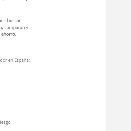
ñol:
buscar
an, comparan y
l ahorro
.
ador en España:
iesgo.