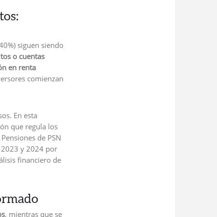
tos:
40%) siguen siendo
tos o cuentas
ón en renta
nversores comienzan
os. En esta
ión que regula los
de Pensiones de PSN
, 2023 y 2024 por
lisis financiero de
formado
os
, mientras que se