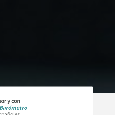
sor y con
 Barómetro
españoles