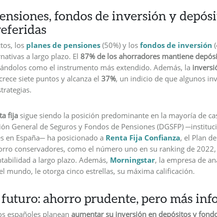
ensiones, fondos de inversión y depósi
referidas
tos, los
planes de pensiones
(50%) y los
fondos de inversión
(
rnativas a largo plazo. El
87% de los ahorradores mantiene depósi
idándolos como el instrumento más extendido. Además, la
inversi
crece siete puntos y alcanza el
37%
, un indicio de que algunos i
strategias.
ta fija
sigue siendo la posición predominante en la mayoría de cas
cción General de Seguros y Fondos de Pensiones (DGSFP)
instituc
─
es en España
ha posicionado a
Renta Fija Confianza
, el Plan 
─
horro conservadores, como el número uno en su ranking de 2022
tabilidad a largo plazo. Además,
Morningstar
, la empresa de aná
el mundo, le otorga cinco estrellas, su máxima calificación.
 futuro: ahorro prudente, pero más in
 los españoles planean
aumentar su inversión en depósitos y fond