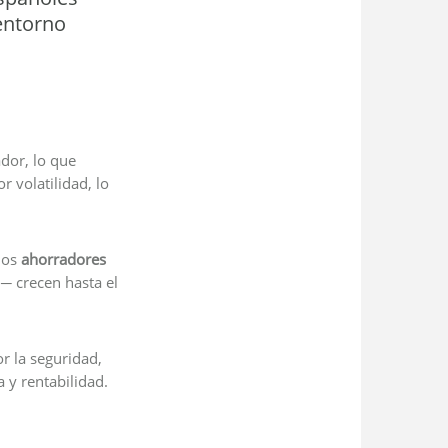
 entorno
dor, lo que
r volatilidad, lo
 los
ahorradores
d
crecen hasta el
─
r la seguridad,
 y rentabilidad.