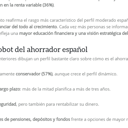
n en la renta variable (36%)
.
o reafirma el rasgo más característico del perfil moderado espa
unciar del todo al crecimiento
. Cada vez más personas se inform
refleja una
mayor educación financiera y una visión estratégica de
robot del ahorrador español
nteriores dibujan un perfil bastante claro sobre cómo es el ahorr
riamente
conservador (57%)
, aunque crece el perfil dinámico.
largo plazo
: más de la mitad planifica a más de tres años.
eguridad
, pero también para rentabilizar su dinero.
es de pensiones, depósitos y fondos
frente a opciones de mayor r