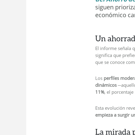
siguen prioriz
económico ca
Un ahorrad
El informe señala 
significa que prefi
que se conoce com
Los
perfiles mode
dinámicos
aquell
─
11%
, el porcentaje
Esta evolución rev
empieza a surgir u
La mirada p