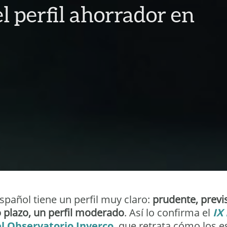
l perfil ahorrador en
spañol tiene un perfil muy claro:
prudente, previ
o plazo, un perfil moderado
. Así lo confirma el
IX
l Observatorio Inverco
, que retrata cómo los 