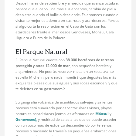
Desde finales de septiembre y a medida que avanza octubre,
parece que el cabo luce más sus encantos, cambia de piel y
despierta cuando el bullicio desciende. Es entonces cuando el
visitante mejor se adentra en sus rutas y atardeceres. Porque
si algo corta la respiración en el Cabo de Gata son los
atardeceres frente al mar desde Genoveses, Mónsul, Cala
Higuera o Punta de la Polacra.
El Parque Natural
El Parque Natural cuenta con
38.000 hectáreas de terreno
protegido y otras 12.000 de mar
, con pequeños hoteles y
alojamientos. No podrás reservar mesa en un restaurante
estrella Michelín, pero nada impedirá que degustes las más
exquisitas piezas que sus aguas y sus rocas esconden, y que
te deleites en su gastronomía.
Su geografía volcánica de acantilados salvajes y salientes
rocosos está suavizada por espectaculares vistas, playas
naturales paradisiacas (como las afamadas de
Mónsul
y
Genoveses
),
y multitud de calas a las que se puede acceder
con un poco más de esfuerzo descendiendo por terrenos
rocosos o haciendo la travesía en pequeñas embarcaciones.