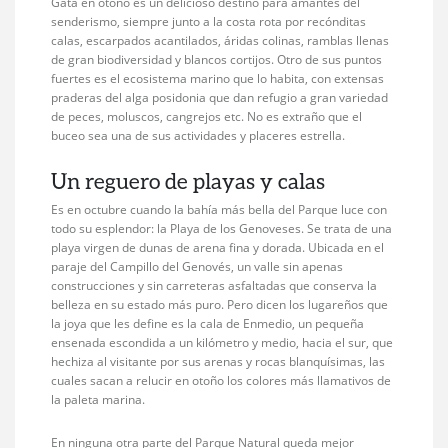
Gata en otoño es un delicioso destino para amantes del
senderismo, siempre junto a la costa rota por recónditas
calas, escarpados acantilados, áridas colinas, ramblas llenas
de gran biodiversidad y blancos cortijos. Otro de sus puntos
fuertes es el ecosistema marino que lo habita, con extensas
praderas del alga posidonia que dan refugio a gran variedad
de peces, moluscos, cangrejos etc. No es extraño que el
buceo sea una de sus actividades y placeres estrella.
Un reguero de playas y calas
Es en octubre cuando la bahía más bella del Parque luce con
todo su esplendor: la Playa de los Genoveses. Se trata de una
playa virgen de dunas de arena fina y dorada. Ubicada en el
paraje del Campillo del Genovés, un valle sin apenas
construcciones y sin carreteras asfaltadas que conserva la
belleza en su estado más puro. Pero dicen los lugareños que
la joya que les define es la cala de Enmedio, un pequeña
ensenada escondida a un kilómetro y medio, hacia el sur, que
hechiza al visitante por sus arenas y rocas blanquísimas, las
cuales sacan a relucir en otoño los colores más llamativos de
la paleta marina.
En ninguna otra parte del Parque Natural queda mejor