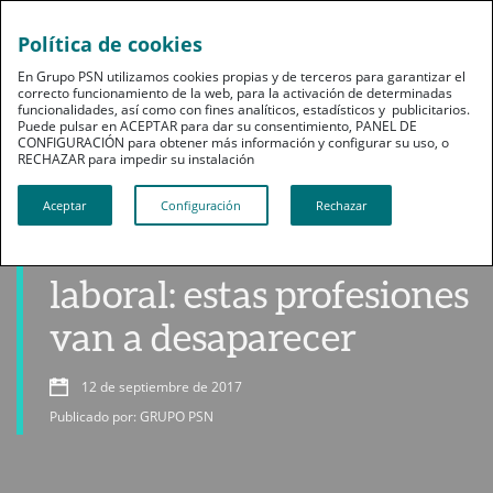
Política de cookies
En Grupo PSN utilizamos cookies propias y de terceros para garantizar el
correcto funcionamiento de la web, para la activación de determinadas
funcionalidades, así como con fines analíticos, estadísticos y publicitarios.
Puede pulsar en ACEPTAR para dar su consentimiento, PANEL DE
CONFIGURACIÓN para obtener más información y configurar su uso, o
RECHAZAR para impedir su instalación​​​​​​​
Profesionales
Aceptar
Configuración
Rechazar
Cambios en el mercado
laboral: estas profesiones
van a desaparecer
12 de septiembre de 2017
Publicado por: GRUPO PSN