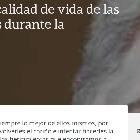
alidad de vida de las
 durante la
empre lo mejor de ellos mismos, por
lverles el cariño e intentar hacerles la
R
s las herramientas que encontramos a