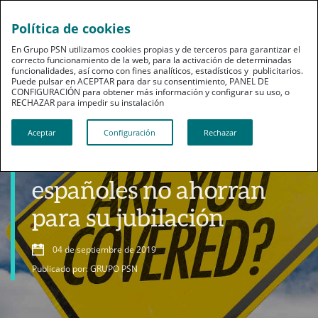
Política de cookies
En Grupo PSN utilizamos cookies propias y de terceros para garantizar el
correcto funcionamiento de la web, para la activación de determinadas
funcionalidades, así como con fines analíticos, estadísticos y publicitarios.
Puede pulsar en ACEPTAR para dar su consentimiento, PANEL DE
CONFIGURACIÓN para obtener más información y configurar su uso, o
RECHAZAR para impedir su instalación​​​​​​​
Profesionales
Aceptar
Configuración
Rechazar
Más de 15 millones de
españoles no ahorran
para su jubilación
04 de septiembre de 2019
Publicado por: GRUPO PSN