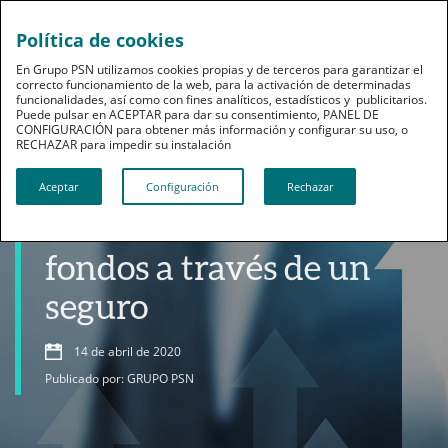
Política de cookies
En Grupo PSN utilizamos cookies propias y de terceros para garantizar el
correcto funcionamiento de la web, para la activación de determinadas
funcionalidades, así como con fines analíticos, estadísticos y publicitarios.
Puede pulsar en ACEPTAR para dar su consentimiento, PANEL DE
CONFIGURACIÓN para obtener más información y configurar su uso, o
RECHAZAR para impedir su instalación​​​​​​​
Productos
Aceptar
Configuración
Rechazar
Unit Linked: invertir en
fondos a través de un
seguro
14 de abril de 2020
Publicado por: GRUPO PSN