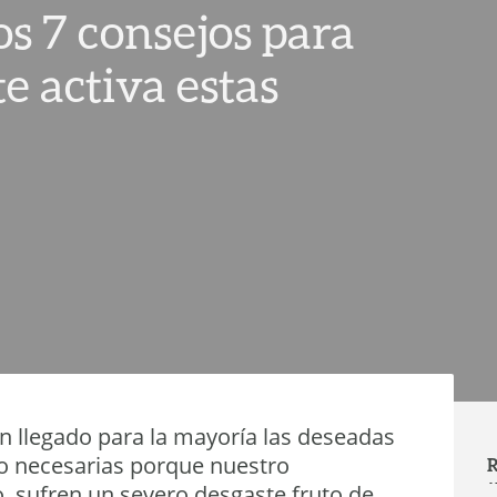
os 7 consejos para
 activa estas
n llegado para la mayoría las deseadas
do necesarias porque nuestro
R
, sufren un severo desgaste fruto de