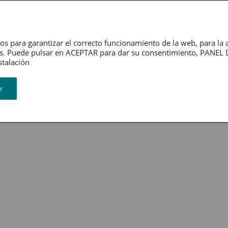
Dependencia
Grupo PSN
Jubilación
P
os para garantizar el correcto funcionamiento de la web, para la 
tarios. Puede pulsar en ACEPTAR para dar su consentimiento, PA
ión​​​​​​​
r