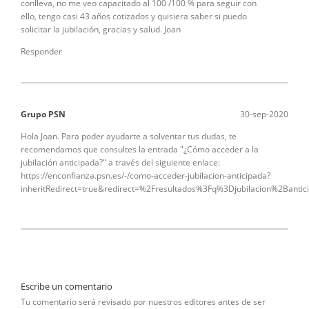
conlleva, no me veo capacitado al 100 /100 % para seguir con
ello, tengo casi 43 años cotizados y quisiera saber si puedo
solicitar la jubilación, gracias y salud. Joan
Responder
Grupo PSN
30-sep-2020
Hola Joan. Para poder ayudarte a solventar tus dudas, te
recomendamos que consultes la entrada "¿Cómo acceder a la
jubilación anticipada?" a través del siguiente enlace:
https://enconfianza.psn.es/-/como-acceder-jubilacion-anticipada?
inheritRedirect=true&redirect=%2Fresultados%3Fq%3Djubilacion%2Bantic
Escribe un comentario
Tu comentario será revisado por nuestros editores antes de ser