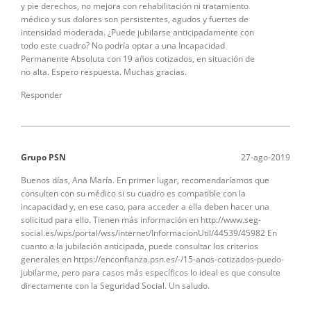
y pie derechos, no mejora con rehabilitación ni tratamiento
médico y sus dolores son persistentes, agudos y fuertes de
intensidad moderada. ¿Puede jubilarse anticipadamente con
todo este cuadro? No podría optar a una Incapacidad
Permanente Absoluta con 19 años cotizados, en situación de
no alta. Espero respuesta. Muchas gracias.
Responder
Grupo PSN
27-ago-2019
Buenos días, Ana María. En primer lugar, recomendaríamos que
consulten con su médico si su cuadro es compatible con la
incapacidad y, en ese caso, para acceder a ella deben hacer una
solicitud para ello. Tienen más información en http://www.seg-
social.es/wps/portal/wss/internet/InformacionUtil/44539/45982 En
cuanto a la jubilación anticipada, puede consultar los criterios
generales en https://enconfianza.psn.es/-/15-anos-cotizados-puedo-
jubilarme, pero para casos más específicos lo ideal es que consulte
directamente con la Seguridad Social. Un saludo.