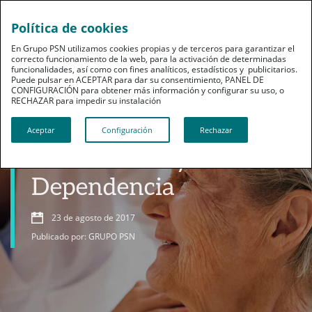
Política de cookies
En Grupo PSN utilizamos cookies propias y de terceros para garantizar el
correcto funcionamiento de la web, para la activación de determinadas
funcionalidades, así como con fines analíticos, estadísticos y publicitarios.
Puede pulsar en ACEPTAR para dar su consentimiento, PANEL DE
CONFIGURACIÓN para obtener más información y configurar su uso, o
RECHAZAR para impedir su instalación​​​​​​​
Dependencia
Aceptar
Configuración
Rechazar
Retos de la Ley de
Dependencia
23 de agosto de 2017
Publicado por: GRUPO PSN