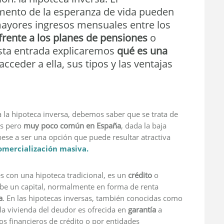
umento de la esperanza de vida pueden
 mayores ingresos mensuales entre los
 frente a los planes de pensiones
o
 esta entrada explicaremos
qué es una
cceder a ella, sus tipos y las ventajas
a la hipoteca inversa, debemos saber que se trata de
os pero
muy poco común en España
, dada la baja
 pese a ser una opción que puede resultar atractiva
omercialización masiva.
es con una hipoteca tradicional, es un
crédito
o
cibe un capital, normalmente en forma de renta
a
. En las hipotecas inversas, también conocidas como
 la vivienda del deudor es ofrecida en
garantía
a
os financieros de crédito o por entidades