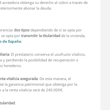
ad acreedora obtenga su derecho al cobro a través de
osteriormente abonar la deuda.
erenciar
dos tipos
dependiendo de si se opta por
Si se opta por
transmitir la titularidad
de la vivienda,
o de España
:
liaria
: El prestatario conserva el usufructo vitalicio,
da y perdiendo la posibilidad de recuperación o
os herederos.
nta vitalicia asegurada
: De esta manera, el
nte la ganancia patrimonial que obtenga por la
a la renta vitalicia será de 240.000€.
itularidad
: