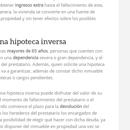
 obtener
ingresos extra
hasta el fallecimiento de este,
anera, la vivienda se convierte en una fuente de
 propiedad y sin tener efectos sobre los posibles
una hipoteca inversa
onas
mayores de 65 años
, personas que cuenten con
con una
dependencia
severa o gran dependencia, y el
o del prestatario. Además, quien solicite una hipoteca
se va a garantizar, además de constar dicho inmueble
otecas o cargos pendientes.
 hipoteca inversa puede disfrutar del valor de su
el momento de fallecimiento del prestatario o el
ando comience el plazo para la
devolución
del
o los herederos del prestatario los encargados de
la posibilidad de elegir qué hacer con dicha deuda, ya
 así disponer del inmueble en propiedad una vez se