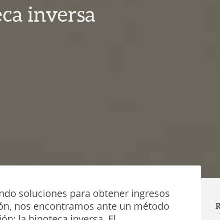
eca inversa
endo soluciones para obtener ingresos
ción, nos encontramos ante un método
R
n: la hipoteca inversa. El