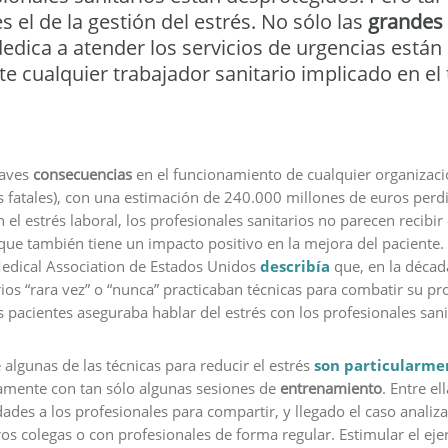
 el de la gestión del estrés. No sólo las
grandes
edica a atender los servicios de urgencias están
e cualquier trabajador sanitario implicado en el t
raves
consecuencias
en el funcionamiento de cualquier organizació
 fatales), con una estimación de 240.000 millones de euros perdi
 el estrés laboral, los profesionales sanitarios no parecen recibi
que también tiene un impacto positivo en la mejora del paciente.
 Medical Association de Estados Unidos
describía
que, en la décad
rios “rara vez” o “nunca” practicaban técnicas para combatir su pr
 pacientes aseguraba hablar del estrés con los profesionales sani
 algunas de las técnicas para reducir el estrés
son particularmen
amente con tan sólo algunas sesiones de
entrenamiento
. Entre el
des a los profesionales para compartir, y llegado el caso analiza
s colegas o con profesionales de forma regular. Estimular el ejer