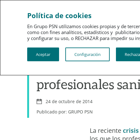
Ahorro
Bienestar
Política de cookies
En Grupo PSN utilizamos cookies propias y de tercer
como con fines analíticos, estadísticos y publici
y configurar su uso, o RECHAZAR para impedir su instalac
Profesionales
Aceptar
Configuración
Rechaza
Gestión del estrés
profesionales sani
24 de octubre de 2014
Publicado por: GRUPO PSN
La reciente
crisi
los que los profe