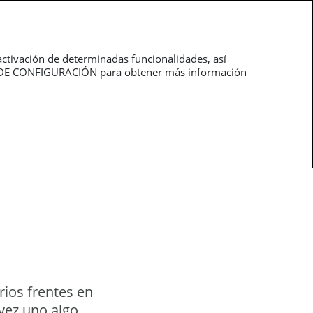
roductos
Profesionales
activación de determinadas funcionalidades, así
NEL DE CONFIGURACIÓN para obtener más información
ios frentes en
 vez uno algo