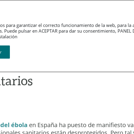
Dependencia
Grupo PSN
Jubilación
P
os para garantizar el correcto funcionamiento de la web, para la 
tarios. Puede pulsar en ACEPTAR para dar su consentimiento, PA
ión​​​​​​​
r
 laboral entre
tarios
s del ébola
en España ha puesto de manifiesto var
sionales sanitarios están desprotegidos. Pero tal