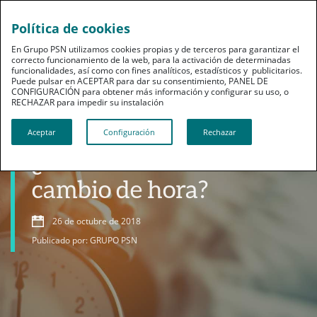
Política de cookies
En Grupo PSN utilizamos cookies propias y de terceros para garantizar el
correcto funcionamiento de la web, para la activación de determinadas
funcionalidades, así como con fines analíticos, estadísticos y publicitarios.
Puede pulsar en ACEPTAR para dar su consentimiento, PANEL DE
CONFIGURACIÓN para obtener más información y configurar su uso, o
RECHAZAR para impedir su instalación​​​​​​​
Bienestar
Aceptar
Configuración
Rechazar
¿Nos afecta a la salud el
cambio de hora?
26 de octubre de 2018
Publicado por: GRUPO PSN