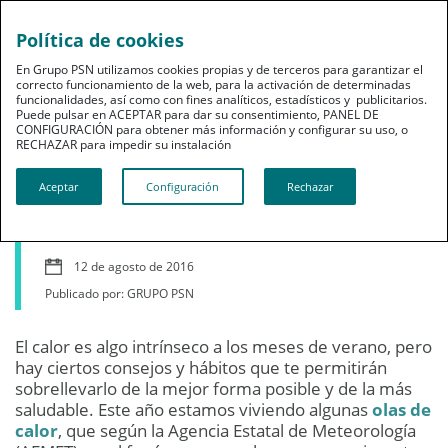
Política de cookies
En Grupo PSN utilizamos cookies propias y de terceros para garantizar el
correcto funcionamiento de la web, para la activación de determinadas
funcionalidades, así como con fines analíticos, estadísticos y publicitarios.
Puede pulsar en ACEPTAR para dar su consentimiento, PANEL DE
CONFIGURACIÓN para obtener más información y configurar su uso, o
Bienestar
RECHAZAR para impedir su instalación​​​​​​​
Claves para sobrellevar
Aceptar
Configuración
Rechazar
el calor de verano
12 de agosto de 2016
Publicado por: GRUPO PSN
El calor es algo intrínseco a los meses de verano, pero
hay ciertos consejos y hábitos que te permitirán
sobrellevarlo de la mejor forma posible y de la más
saludable. Este año estamos viviendo algunas
olas de
calor
, que según la Agencia Estatal de Meteorología