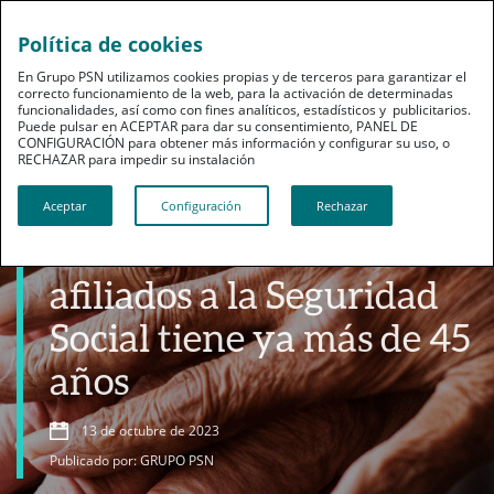
Política de cookies
En Grupo PSN utilizamos cookies propias y de terceros para garantizar el
correcto funcionamiento de la web, para la activación de determinadas
funcionalidades, así como con fines analíticos, estadísticos y publicitarios.
Puede pulsar en ACEPTAR para dar su consentimiento, PANEL DE
CONFIGURACIÓN para obtener más información y configurar su uso, o
RECHAZAR para impedir su instalación​​​​​​​
Jubilación
Aceptar
Configuración
Rechazar
Casi la mitad de los
afiliados a la Seguridad
Social tiene ya más de 45
años
13 de octubre de 2023
Publicado por: GRUPO PSN