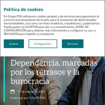
Política de cookies
En Grupo PSN utilizamos cookies propias y de terceros para garantizar el
correcto funcionamiento de la web, para la activación de determinadas
funcionalidades, así como con fines analíticos, estadísticos y publicitarios.
Puede pulsar en ACEPTAR para dar su consentimiento, PANEL DE
CONFIGURACIÓN para obtener más información y configurar su uso, o
RECHAZAR para impedir su instalación​​​​​​​
Dependencia
Aceptar
Configuración
Rechazar
Las ayudas a la ley de
Dependencia, marcadas
por los retrasos y la
burocracia
11 de marzo de 2024
Publicado por: GRUPO PSN