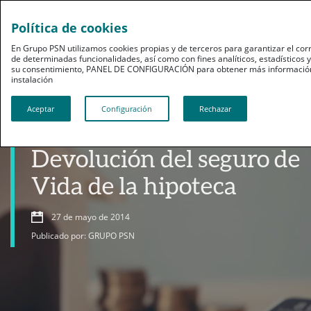
Política de cookies
En Grupo PSN utilizamos cookies propias y de terceros para garantizar el cor
de determinadas funcionalidades, así como con fines analíticos, estadísticos
su consentimiento, PANEL DE CONFIGURACIÓN para obtener más información 
instalación​​​​​​​
Aceptar
Configuración
Rechazar
Ahorro
Devolución del seguro de
Vida de la hipoteca
27 de mayo de 2014
Publicado por: GRUPO PSN