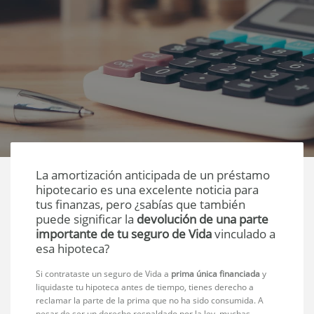
La amortización anticipada de un préstamo
hipotecario es una excelente noticia para
tus finanzas, pero ¿sabías que también
puede significar la
devolución de una parte
importante de tu seguro de Vida
vinculado a
esa hipoteca?
Si contrataste un seguro de Vida a
prima única financiada
y
liquidaste tu hipoteca antes de tiempo, tienes derecho a
reclamar la parte de la prima que no ha sido consumida. A
pesar de ser un derecho respaldado por la ley, muchas