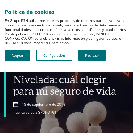
Política de cookies
En Grupo PSN utilizamos cookies propias y de terceros para garantizar el
correcto funcionamiento de la web, para la activación de determinadas
funcionalidades, así como con fines analíticos, estadísticos y publicitarios.
Puede pulsar en ACEPTAR para dar su consentimiento, PANEL DE
CONFIGURACIÓN para obtener más información y configurar su uso, o
RECHAZAR para impedir su instalación​​​​​​​
Productos
Aceptar
Configuración
Rechazar
Prima Natural vs Prima
Nivelada: cuál elegir
para mi seguro de vida
18 de septiembre de 2018
Publicado por: GRUPO PSN