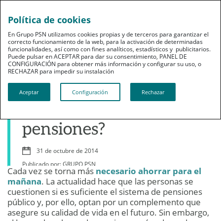
Política de cookies
En Grupo PSN utilizamos cookies propias y de terceros para garantizar el
correcto funcionamiento de la web, para la activación de determinadas
funcionalidades, así como con fines analíticos, estadísticos y publicitarios.
Puede pulsar en ACEPTAR para dar su consentimiento, PANEL DE
CONFIGURACIÓN para obtener más información y configurar su uso, o
Jubilación
RECHAZAR para impedir su instalación​​​​​​​
¿A qué control están
Aceptar
Configuración
Rechazar
sometidos los planes de
pensiones?
31 de octubre de 2014
Publicado por: GRUPO PSN
Cada vez se torna más
necesario ahorrar para el
mañana
. La actualidad hace que las personas se
cuestionen si es suficiente el sistema de pensiones
público y, por ello, optan por un complemento que
asegure su calidad de vida en el futuro. Sin embargo,