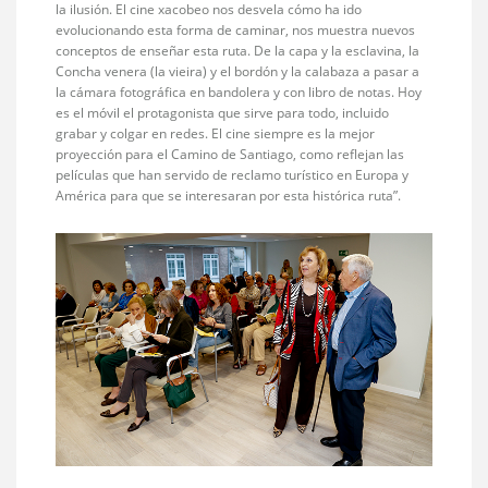
la ilusión. El cine xacobeo nos desvela cómo ha ido
evolucionando esta forma de caminar, nos muestra nuevos
conceptos de enseñar esta ruta. De la capa y la esclavina, la
Concha venera (la vieira) y el bordón y la calabaza a pasar a
la cámara fotográfica en bandolera y con libro de notas. Hoy
es el móvil el protagonista que sirve para todo, incluido
grabar y colgar en redes. El cine siempre es la mejor
proyección para el Camino de Santiago, como reflejan las
películas que han servido de reclamo turístico en Europa y
América para que se interesaran por esta histórica ruta”.