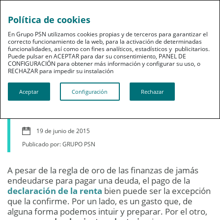
Política de cookies
En Grupo PSN utilizamos cookies propias y de terceros para garantizar el
correcto funcionamiento de la web, para la activación de determinadas
funcionalidades, así como con fines analíticos, estadísticos y publicitarios.
Puede pulsar en ACEPTAR para dar su consentimiento, PANEL DE
CONFIGURACIÓN para obtener más información y configurar su uso, o
Ahorro
RECHAZAR para impedir su instalación​​​​​​​
Pagar la declaración de
Aceptar
Configuración
Rechazar
la renta con un préstamo
19 de junio de 2015
Publicado por: GRUPO PSN
A pesar de la regla de oro de las finanzas de jamás
endeudarse para pagar una deuda, el pago de la
declaración de la renta
bien puede ser la excepción
que la confirme. Por un lado, es un gasto que, de
alguna forma podemos intuir y preparar. Por el otro,