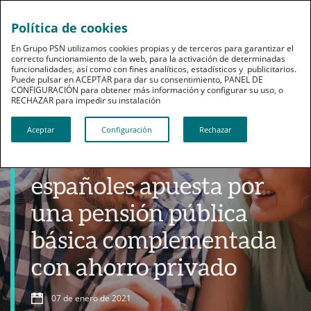
Política de cookies
En Grupo PSN utilizamos cookies propias y de terceros para garantizar el
correcto funcionamiento de la web, para la activación de determinadas
funcionalidades, así como con fines analíticos, estadísticos y publicitarios.
Puede pulsar en ACEPTAR para dar su consentimiento, PANEL DE
CONFIGURACIÓN para obtener más información y configurar su uso, o
RECHAZAR para impedir su instalación​​​​​​​
Ahorro
Aceptar
Configuración
Rechazar
El 50% de los millennials
españoles apuesta por
una pensión pública
básica complementada
con ahorro privado
07 de enero de 2021