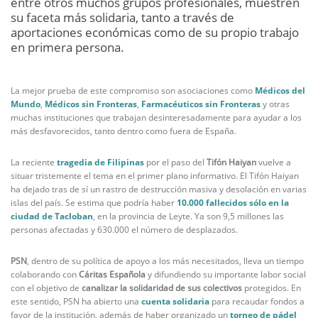
entre otros muchos grupos profesionales, muestren
su faceta más solidaria, tanto a través de
aportaciones económicas como de su propio trabajo
en primera persona.
La mejor prueba de este compromiso son asociaciones como
Médicos del
Mundo
,
Médicos sin Fronteras
,
Farmacéuticos sin Fronteras
y otras
muchas instituciones que trabajan desinteresadamente para ayudar a los
más desfavorecidos, tanto dentro como fuera de España.
La reciente
tragedia de Filipinas
por el paso del
Tifón Haiyan
vuelve a
situar tristemente el tema en el primer plano informativo. El Tifón Haiyan
ha dejado tras de sí un rastro de destrucción masiva y desolación en varias
islas del país. Se estima que podría haber
10.000 fallecidos sólo en la
ciudad de Tacloban
, en la provincia de Leyte. Ya son 9,5 millones las
personas afectadas y 630.000 el número de desplazados.
PSN
, dentro de su política de apoyo a los más necesitados, lleva un tiempo
colaborando con
Cáritas Española
y difundiendo su importante labor social
con el objetivo de
canalizar la solidaridad de sus colectivos
protegidos. En
este sentido, PSN ha abierto una
cuenta solidaria
para recaudar fondos a
favor de la institución, además de haber organizado un
torneo de pádel