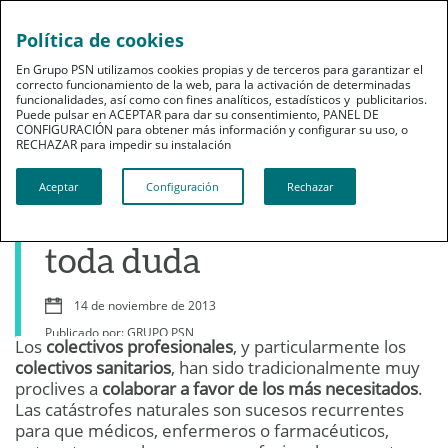
Política de cookies
En Grupo PSN utilizamos cookies propias y de terceros para garantizar el
correcto funcionamiento de la web, para la activación de determinadas
funcionalidades, así como con fines analíticos, estadísticos y publicitarios.
Puede pulsar en ACEPTAR para dar su consentimiento, PANEL DE
CONFIGURACIÓN para obtener más información y configurar su uso, o
Grupo PSN
RECHAZAR para impedir su instalación​​​​​​​
La solidaridad
Aceptar
Configuración
Rechazar
profesional, fuera de
toda duda
14 de noviembre de 2013
Publicado por: GRUPO PSN
Los
colectivos profesionales
, y particularmente los
colectivos sanitarios
, han sido tradicionalmente muy
proclives a
colaborar a favor de los más necesitados
.
Las catástrofes naturales son sucesos recurrentes
para que médicos, enfermeros o farmacéuticos,