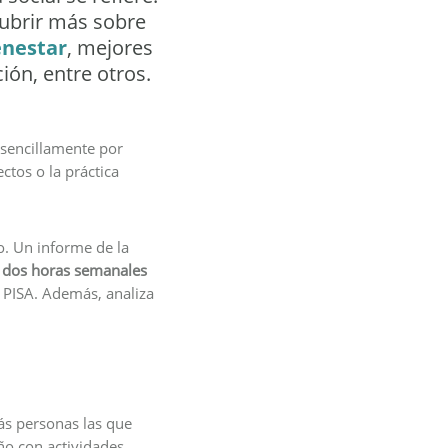
cubrir más sobre
enestar
, mejores
ión, entre otros.
sencillamente por
ctos o la práctica
o. Un informe de la
n dos horas semanales
e PISA. Además, analiza
ás personas las que
iño con actividades