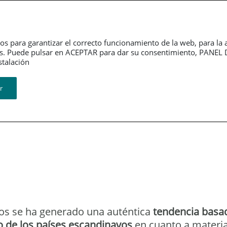
Dependencia
Grupo PSN
Jubilación
P
os para garantizar el correcto funcionamiento de la web, para la 
tarios. Puede pulsar en ACEPTAR para dar su consentimiento, PA
ión​​​​​​​
r
hijos demasiados
ños se ha generado una auténtica
tendencia basa
o de los países escandinavos
en cuanto a materia 