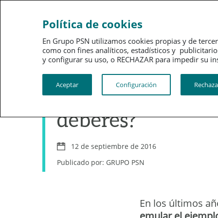
Ahorro
Bienestar
Política de cookies
En Grupo PSN utilizamos cookies propias y de tercer
como con fines analíticos, estadísticos y publici
y configurar su uso, o RECHAZAR para impedir su instalac
Aceptar
Configuración
Rechaza
¿Hacen nuestros 
deberes?
12 de septiembre de 2016
Publicado por: GRUPO PSN
En los últimos a
emular el ejempl