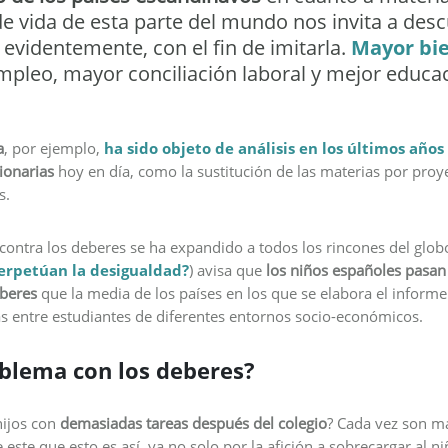
de vida de esta parte del mundo nos invita a des
, evidentemente, con el fin de imitarla.
Mayor bi
pleo, mayor conciliación laboral y mejor educac
a
, por ejemplo,
ha sido objeto de análisis en los últimos años
ionarias
hoy en día, como la sustitución de las materias por proye
s.
contra los deberes se ha expandido a todos los rincones del glob
erpetúan la desigualdad?
) avisa que
los niños españoles pasa
eberes
que la media de los países en los que se elabora el inform
s entre estudiantes de diferentes entornos socio-económicos.
oblema con los deberes?
hijos con
demasiadas tareas después del colegio
? Cada vez son m
 este que esto es así, ya no solo por la afición a sobrecargar al n