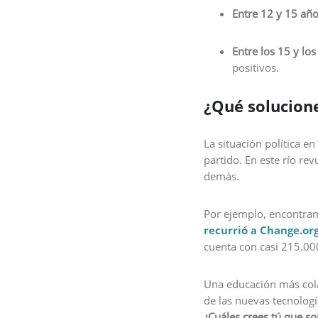
Entre 12 y 15 añ
Entre los 15 y los
positivos.
¿Qué solucion
La situación política e
partido. En este río re
demás.
Por ejemplo, encontramo
recurrió a Change.or
cuenta con casi 215.000
Una educación más cola
de las nuevas tecnologí
¿Cuáles crees tú que so