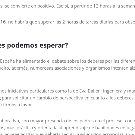
os
, se convierte en positivo. Eso sí, a partir de 12 horas a la sem
 16
, no habría que superar las 2 horas de tareas diarias para obs
es podemos esperar?
n España ha alimentado el debate sobre los deberes por las difere
vuelto, además, numerosas asociaciones y organismos intentan alz
s iniciativas particulares como la de Eva Bailén, ingeniera y mad
g
para solicitar un cambio de perspectiva en cuanto a los deberes 
 firmas a favor.
borativa, con mayor presencia de los padres en el proceso, con 
as, más práctica y orientada al aprendizaje de habilidades en lu
n las nuevas vías que debería seguir la educación española?
¿Cree