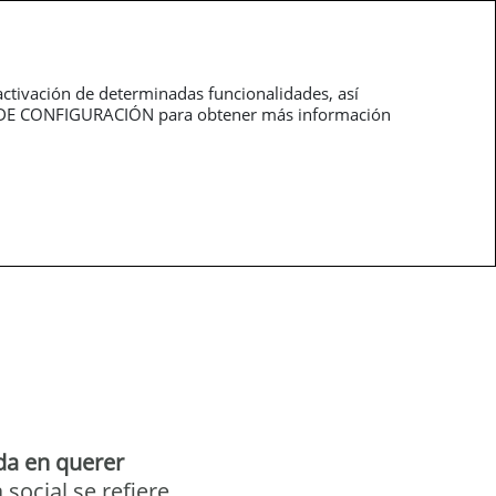
roductos
Profesionales
activación de determinadas funcionalidades, así
NEL DE CONFIGURACIÓN para obtener más información
da en querer
social se refiere.