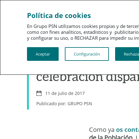
Ahorro
Bienestar
Política de cookies
En Grupo PSN utilizamos cookies propias y de tercer
como con fines analíticos, estadísticos y publici
y configurar su uso, o RECHAZAR para impedir su instalac
Aceptar
Configuración
Rechaza
Día Mundial de la
celebración dispa
11 de julio de 2017
Publicado por: GRUPO PSN
Como ya
os con
de la Población
. 