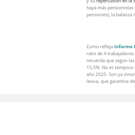
y su
repercusión en la 
haya más pensionistas (
pensiones), la balanza 
Como refleja
Informe 
ratio de 4 trabajadores 
recuerda que según las
15,5%. No es tampoco nu
año 2025. Son ya innum
lesiva, que garantice d