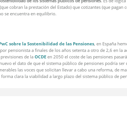
sostenibilidad de los sistemas públicos de pensiones
. Es de lógic
que cobran la prestación del Estado) que cotizantes (que pagan c
no se encuentra en equilibrio.
PwC sobre la Sostenibilidad de las Pensiones
, en España hem
por pensionista a finales de los años setenta a otro de 2,6 en la 
 previsiones de la
OCDE
en 2050 el coste de las pensiones pasará
evo el dato de que el sistema público de pensiones podría ser def
erables las voces que solicitan llevar a cabo una reforma, de ma
e forma clara la viabilidad a largo plazo del sistema público de pe