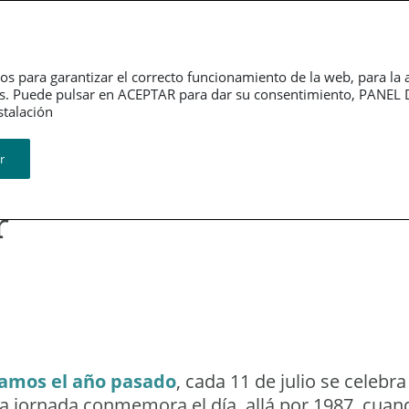
Dependencia
Grupo PSN
Jubilación
P
os para garantizar el correcto funcionamiento de la web, para la 
tarios. Puede pulsar en ACEPTAR para dar su consentimiento, PA
ión​​​​​​​
r
 Población: una
r
tamos el año pasado
, cada 11 de julio se celebra
La jornada conmemora el día, allá por 1987, cuand