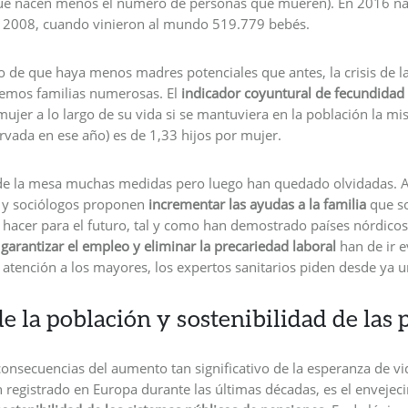
e nacen menos el número de personas que mueren). En 2016 na
2008, cuando vinieron al mundo 519.779 bebés.
 de que haya menos madres potenciales que antes, la crisis de la
emos familias numerosas. El
indicador coyuntural de fecundidad
mujer a lo largo de su vida si se mantuviera en la población la mi
rvada en ese año) es de 1,33 hijos por mujer.
de la mesa muchas medidas pero luego han quedado olvidadas. As
s y sociólogos proponen
incrementar las ayudas a la familia
que so
 hacer para el futuro, tal y como han demostrado países nórdicos
a
garantizar el empleo y eliminar la precariedad laboral
han de ir 
a atención a los mayores, los expertos sanitarios piden desde ya 
e la población y sostenibilidad de las
consecuencias del aumento tan significativo de la esperanza de vid
 registrado en Europa durante las últimas décadas, es el envejec