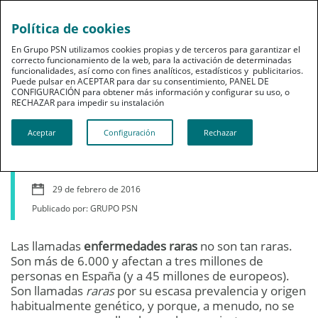
Política de cookies
En Grupo PSN utilizamos cookies propias y de terceros para garantizar el
correcto funcionamiento de la web, para la activación de determinadas
funcionalidades, así como con fines analíticos, estadísticos y publicitarios.
Puede pulsar en ACEPTAR para dar su consentimiento, PANEL DE
CONFIGURACIÓN para obtener más información y configurar su uso, o
Grupo PSN
RECHAZAR para impedir su instalación​​​​​​​
Día Internacional de las
Aceptar
Configuración
Rechazar
Enfermedades Raras
29 de febrero de 2016
Publicado por: GRUPO PSN
Las llamadas
enfermedades raras
no son tan raras.
Son más de 6.000 y afectan a tres millones de
personas en España (y a 45 millones de europeos).
Son llamadas
raras
por su escasa prevalencia y origen
habitualmente genético, y porque, a menudo, no se