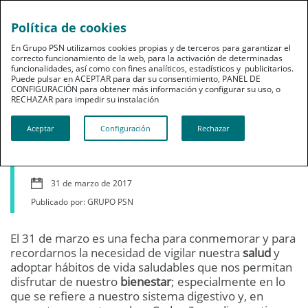
Política de cookies
En Grupo PSN utilizamos cookies propias y de terceros para garantizar el
correcto funcionamiento de la web, para la activación de determinadas
funcionalidades, así como con fines analíticos, estadísticos y publicitarios.
Puede pulsar en ACEPTAR para dar su consentimiento, PANEL DE
CONFIGURACIÓN para obtener más información y configurar su uso, o
Bienestar
RECHAZAR para impedir su instalación​​​​​​​
Día de la prevención del
Aceptar
Configuración
Rechazar
Cáncer del Colón
31 de marzo de 2017
Publicado por: GRUPO PSN
El 31 de marzo es una fecha para conmemorar y para
recordarnos la necesidad de vigilar nuestra
salud
y
adoptar hábitos de vida saludables que nos permitan
disfrutar de nuestro
bienestar
; especialmente en lo
que se refiere a nuestro sistema digestivo y, en