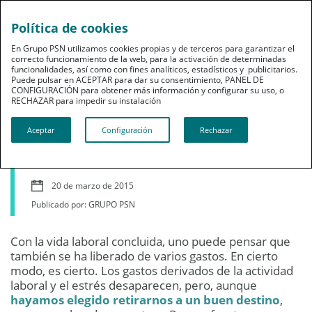
Política de cookies
En Grupo PSN utilizamos cookies propias y de terceros para garantizar el
correcto funcionamiento de la web, para la activación de determinadas
funcionalidades, así como con fines analíticos, estadísticos y publicitarios.
Puede pulsar en ACEPTAR para dar su consentimiento, PANEL DE
CONFIGURACIÓN para obtener más información y configurar su uso, o
Jubilación
RECHAZAR para impedir su instalación​​​​​​​
Cinco gastos extra para
Aceptar
Configuración
Rechazar
un pensionista
20 de marzo de 2015
Publicado por: GRUPO PSN
Con la vida laboral concluida, uno puede pensar que
también se ha liberado de varios gastos. En cierto
modo, es cierto. Los gastos derivados de la actividad
laboral y el estrés desaparecen, pero, aunque
hayamos elegido retirarnos a un buen destino
,