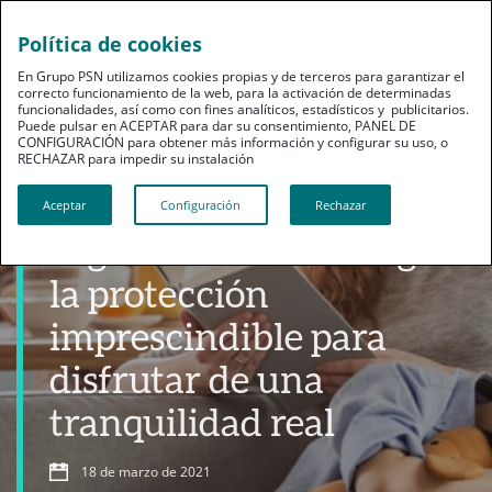
Política de cookies
En Grupo PSN utilizamos cookies propias y de terceros para garantizar el
correcto funcionamiento de la web, para la activación de determinadas
funcionalidades, así como con fines analíticos, estadísticos y publicitarios.
Puede pulsar en ACEPTAR para dar su consentimiento, PANEL DE
CONFIGURACIÓN para obtener más información y configurar su uso, o
RECHAZAR para impedir su instalación​​​​​​​
Productos
Aceptar
Configuración
Rechazar
Seguros de Vida Riesgo:
la protección
imprescindible para
disfrutar de una
tranquilidad real
18 de marzo de 2021