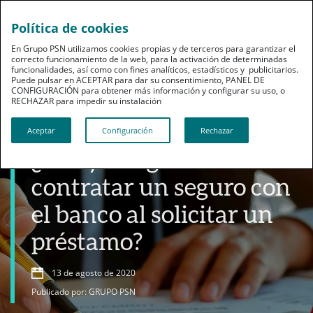
Política de cookies
En Grupo PSN utilizamos cookies propias y de terceros para garantizar el
correcto funcionamiento de la web, para la activación de determinadas
funcionalidades, así como con fines analíticos, estadísticos y publicitarios.
Puede pulsar en ACEPTAR para dar su consentimiento, PANEL DE
CONFIGURACIÓN para obtener más información y configurar su uso, o
RECHAZAR para impedir su instalación​​​​​​​
Productos
Aceptar
Configuración
Rechazar
¿Estoy obligado a
contratar un seguro con
el banco al solicitar un
préstamo?
13 de agosto de 2020
Publicado por: GRUPO PSN