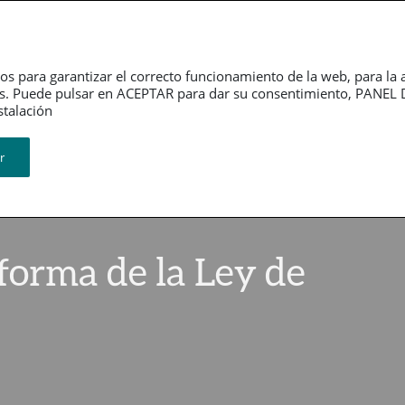
Dependencia
Grupo PSN
Jubilación
P
os para garantizar el correcto funcionamiento de la web, para la 
tarios. Puede pulsar en ACEPTAR para dar su consentimiento, PA
ión​​​​​​​
r
eforma de la Ley de