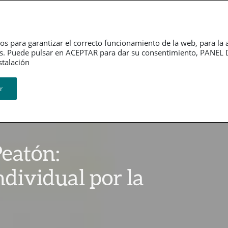
Dependencia
Grupo PSN
Jubilación
P
os para garantizar el correcto funcionamiento de la web, para la 
tarios. Puede pulsar en ACEPTAR para dar su consentimiento, PA
ión​​​​​​​
r
Peatón:
ndividual por la