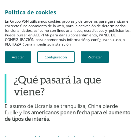
Política de cookies
En Grupo PSN utilizamos cookies propias y de terceros para garantizar el
correcto funcionamiento de la web, para la activación de determinadas
funcionalidades, así como con fines analíticos, estadísticos y publicitarios.
Puede pulsar en ACEPTAR para dar su consentimiento, PANEL DE
CONFIGURACIÓN para obtener más información y configurar su uso, o
Grupo PSN
RECHAZAR para impedir su instalación​​​​​​​
Sin rumbo fijo, acabamos
Aceptar
Configuración
Rechazar
la semana en positivo.
¿Qué pasará la que
viene?
El asunto de Ucrania se tranquiliza, China pierde
21 de marzo de 2014
fuelle y
los americanos ponen fecha para el aumento
Publicado por: GRUPO PSN
de tipos de interés.