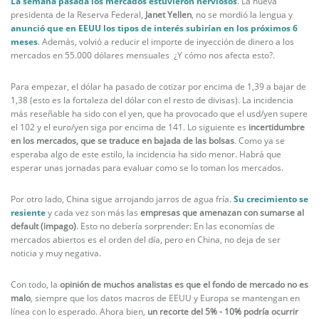
La semana pasada los mercados estuvieron nerviosos
. La nueva
presidenta de la Reserva Federal,
Janet Yellen
, no se mordió la lengua y
anunció que en EEUU los tipos de interés subirían en los próximos 6
meses
. Además, volvió a reducir el importe de inyección de dinero a los
mercados en 55.000 dólares mensuales ¿Y cómo nos afecta esto?.
Para empezar, el dólar ha pasado de cotizar por encima de 1,39 a bajar de
1,38 (esto es la fortaleza del dólar con el resto de divisas). La incidencia
más reseñable ha sido con el yen, que ha provocado que el usd/yen supere
el 102 y el euro/yen siga por encima de 141. Lo siguiente es
incertidumbre
en los mercados, que se traduce en bajada de las bolsas
. Como ya se
esperaba algo de este estilo, la incidencia ha sido menor. Habrá que
esperar unas jornadas para evaluar como se lo toman los mercados.
Por otro lado, China sigue arrojando jarros de agua fría.
Su crecimiento se
resiente
y cada vez son más las
empresas que amenazan con sumarse al
default (impago)
. Esto no debería sorprender: En las economías de
mercados abiertos es el orden del día, pero en China, no deja de ser
noticia y muy negativa.
Con todo, la
opinión de muchos analistas es que el fondo de mercado no es
malo
, siempre que los datos macros de EEUU y Europa se mantengan en
línea con lo esperado. Ahora bien,
un recorte del 5% - 10% podría ocurrir