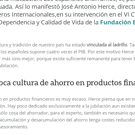
ada. Así lo manifestó José Antonio Herce, direct
eros Internacionales,en su intervención en el VI
 Dependencia y Calidad de Vida de la
Fundación 
ltura y tradición de nuestro país ha estado
vinculada al ladrillo
. Ta
 los españoles supone cuatro veces el PIB. Por este motivo Herce
r más sino mejor, porque existe suficiente remanente para tener 
bilación.
oca cultura de ahorro en productos fin
ro en productos financieros es muy escaso. Herce piensa que en n
ión. Hay poco dedicado exclusivamente a la jubilación aun existi
sólo cosa del ahorrador, para el experto, también es necesario q
acumulación y desacumulación del ahorro tenga costes reducidos
asesoramiento.