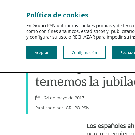
Ahorro
Bienestar
Política de cookies
En Grupo PSN utilizamos cookies propias y de tercer
como con fines analíticos, estadísticos y publici
y configurar su uso, o RECHAZAR para impedir su instalac
Ahorro
Aceptar
Configuración
Rechaza
Si los españoles 
tememos la jubila
24 de mayo de 2017
Publicado por: GRUPO PSN
Los españoles a
porque requiere 