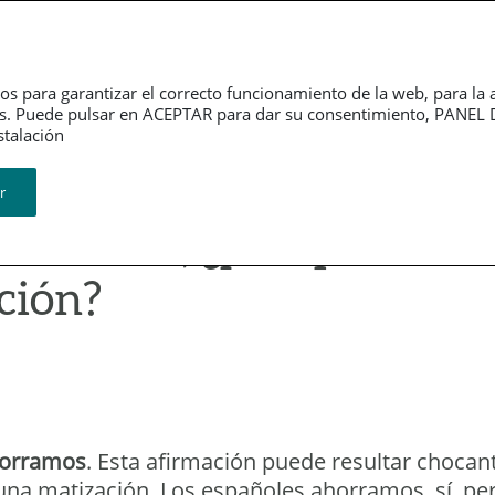
Dependencia
Grupo PSN
Jubilación
P
os para garantizar el correcto funcionamiento de la web, para la 
tarios. Puede pulsar en ACEPTAR para dar su consentimiento, PA
ión​​​​​​​
r
ahorramos, ¿por qué
ción?
horramos
. Esta afirmación puede resultar choca
una matización. Los españoles ahorramos, sí, p