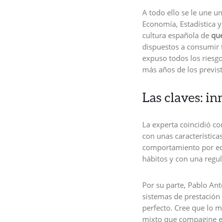
A todo ello se le une u
Economía, Estadística 
cultura española de
que
dispuestos a consumir 
expuso todos los riesgo
más años de los previst
Las claves: in
La experta coincidió co
con unas características
comportamiento por edad
hábitos y con una regul
Por su parte, Pablo Ant
sistemas de prestación
perfecto. Cree que lo me
mixto que compagine el 