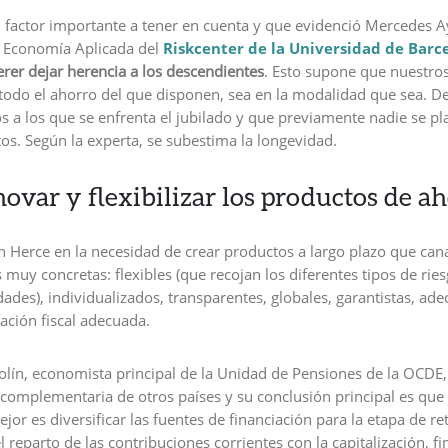
n factor importante a tener en cuenta y que evidenció Mercedes A
y Economía Aplicada del
Riskcenter de la Universidad de Barc
rer dejar herencia a los descendientes
. Esto supone que nuestro
todo el ahorro del que disponen, sea en la modalidad que sea. De
s a los que se enfrenta el jubilado y que previamente nadie se plan
os. Según la experta, se subestima la longevidad.
novar y flexibilizar los productos de a
n Herce en la necesidad de crear productos a largo plazo que cana
 muy concretas: flexibles (que recojan los diferentes tipos de rie
es), individualizados, transparentes, globales, garantistas, adec
ación fiscal adecuada.
olín, economista principal de la Unidad de Pensiones de la OCDE,
 complementaria de otros países y su conclusión principal es que
jor es diversificar las fuentes de financiación para la etapa de re
reparto de las contribuciones corrientes con la capitalización, f