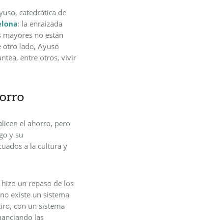
yuso, catedrática de
elona
: la enraizada
s mayores no están
 otro lado, Ayuso
tea, entre otros, vivir
horro
licen el ahorro, pero
sgo y su
uados a la cultura y
 hizo un repaso de los
 no existe un sistema
tiro, con un sistema
inanciando las