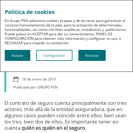
Política de cookies
En Grupo PSN utilizamos cookies propias y de terceros para garantizar el
correcto funcionamiento de la web, para la activación de determinadas
funcionalidades, así como con fines analíticos, estadísticos y publicitarios.
Puede pulsar en ACEPTAR para dar su consentimiento, PANEL DE
CONFIGURACIÓN para obtener más información y configurar su uso, o
Grupo PSN
RECHAZAR para impedir su instalación​​​​​​​
¿Quién es el asegurado
Aceptar
Configuración
Rechazar
de una póliza?
18 de enero de 2016
Publicado por: GRUPO PSN
El contrato de seguro cuenta principalmente con tres
actores, más allá de la entidad aseguradora, que en
algunos casos pueden coincidir entre ellos, bien sean
los tres, bien dos de ellos. Es importante tener en
cuenta
quién es quién en el seguro
.