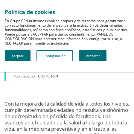
Política de cookies
En Grupo PSN utilizamos cookies propias y de terceros para garantizar el
correcto funcionamiento de la web, para la activación de determinadas
funcionalidades, así como con fines analíticos, estadísticos y publicitarios.
Puede pulsar en ACEPTAR para dar su consentimiento, PANEL DE
CONFIGURACIÓN para obtener más información y configurar su uso, o
Bienestar
RECHAZAR para impedir su instalación​​​​​​​
¿Qué es la cuarta edad?
Aceptar
Configuración
Rechazar
26 de octubre de 2015
Publicado por: GRUPO PSN
Con la mejora de la
calidad de vida
a todos los niveles,
cumplir determinadas edades no resulta ya sinónimo
de decrepitud o de pérdida de facultades. Los
avances en el cuidado de la salud a lo largo de toda la
vida, en la medicina preventiva y en el trato a las