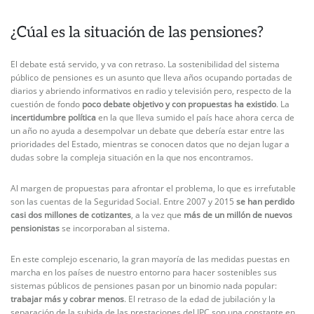
¿Cúal es la situación de las pensiones?
El debate está servido, y va con retraso. La sostenibilidad del sistema
público de pensiones es un asunto que lleva años ocupando portadas de
diarios y abriendo informativos en radio y televisión pero, respecto de la
cuestión de fondo
poco debate objetivo y con propuestas ha existido
. La
incertidumbre política
en la que lleva sumido el país hace ahora cerca de
un año no ayuda a desempolvar un debate que debería estar entre las
prioridades del Estado, mientras se conocen datos que no dejan lugar a
dudas sobre la compleja situación en la que nos encontramos.
Al margen de propuestas para afrontar el problema, lo que es irrefutable
son las cuentas de la Seguridad Social. Entre 2007 y 2015
se han perdido
casi dos millones de cotizantes
, a la vez que
más de un millón de nuevos
pensionistas
se incorporaban al sistema.
En este complejo escenario, la gran mayoría de las medidas puestas en
marcha en los países de nuestro entorno para hacer sostenibles sus
sistemas públicos de pensiones pasan por un binomio nada popular:
trabajar más y cobrar menos
. El retraso de la edad de jubilación y la
separación de la subida de las prestaciones del IPC son una constante en