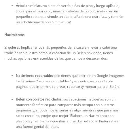
Árbol en miniatura:
pinta de verde piñas de pino y luego aplícale,
con el pincel casi seco, unas pinceladas de blanco, mételo en un
pequeño cesto que simule un tiesto, añade una estrella… ¡y tendrás
un arbolito navideño en miniatura!
Nacimientos
Si quieres implicar a los más pequeños de la casa en llevar a cabo una
tradición tan nuestra como la creación de un Belén navideño, tienes
muchas opciones entretenidas de las que vamos a destacar dos:
Nacimiento recortable:
solo tienes que escribir en Google Imágenes
los términos “belenes recortables” y encontrarás un sinfín de
páginas que imprimir, colorear, recortar ¡y montar para el Belén!
Belén con objetos reciclados:
las vacaciones navideñas son un
momento fantástico para compartir más tiempo con nuestros
pequeños y, si podemos enseñarles algo mientras que pasamos
ratos con ellos, ¡mejor que mejor! Elabora un Nacimiento con
plásticos y recipientes que ibas a tirar. La red social Pinterest es
una fuente genial de ideas.