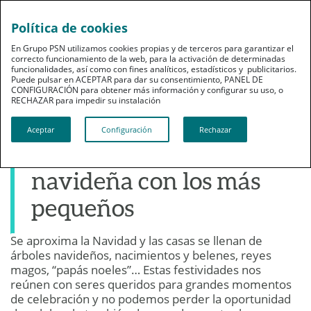
Política de cookies
En Grupo PSN utilizamos cookies propias y de terceros para garantizar el
correcto funcionamiento de la web, para la activación de determinadas
funcionalidades, así como con fines analíticos, estadísticos y publicitarios.
Puede pulsar en ACEPTAR para dar su consentimiento, PANEL DE
CONFIGURACIÓN para obtener más información y configurar su uso, o
Bienestar
RECHAZAR para impedir su instalación​​​​​​​
Manualidades para
Aceptar
Configuración
Rechazar
hacer decoración
navideña con los más
pequeños
Se aproxima la Navidad y las casas se llenan de
14 de diciembre de 2017
árboles navideños, nacimientos y belenes, reyes
Publicado por: GRUPO PSN
magos, “papás noeles”… Estas festividades nos
reúnen con seres queridos para grandes momentos
de celebración y no podemos perder la oportunidad