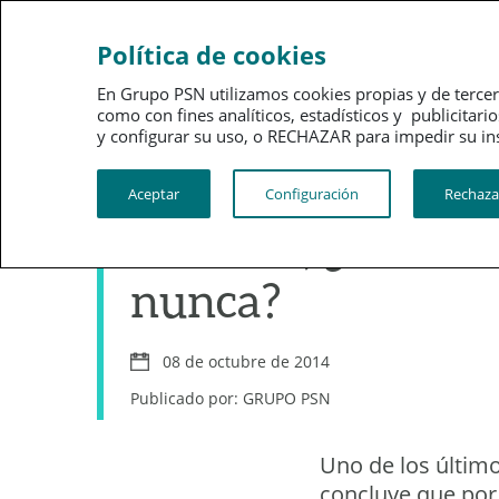
Ahorro
Bienestar
Política de cookies
En Grupo PSN utilizamos cookies propias y de tercer
como con fines analíticos, estadísticos y publici
y configurar su uso, o RECHAZAR para impedir su instalac
Ahorro
Aceptar
Configuración
Rechaza
Internet, ¿más in
nunca?
08 de octubre de 2014
Publicado por: GRUPO PSN
Uno de los último
concluye que por 