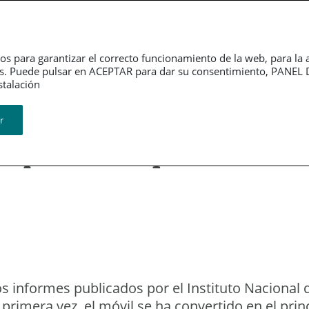
Dependencia
Grupo PSN
Jubilación
P
os para garantizar el correcto funcionamiento de la web, para la 
tarios. Puede pulsar en ACEPTAR para dar su consentimiento, PA
ión​​​​​​​
r
dispensable que
s informes publicados por el Instituto Nacional d
primera vez, el móvil se ha convertido en el pri