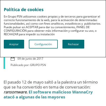
Política de cookies
En Grupo PSN utilizamos cookies propias y de terceros para garantizar el
correcto funcionamiento de la web, para la activación de determinadas
funcionalidades, así como con fines analíticos, estadísticos y publicitarios.
Puede pulsar en ACEPTAR para dar su consentimiento, PANEL DE
CONFIGURACIÓN para obtener más información y configurar su uso, o
RECHAZAR para impedir su instalación​​​​​​​
¿Estamos protegidos ante
Aceptar
Configuración
Rechazar
ataques 'ransomware'?
09 de junio de 2017
Publicado por: GRUPO PSN
El pasado 12 de mayo saltó a la palestra un término
que se ha convertido en tema de conversación:
ransomware
.
El software malicioso
WannaCry
atacó a algunas de las mayores