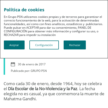
Política de cookies
En Grupo PSN utilizamos cookies propias y de terceros para garantizar el
correcto funcionamiento de la web, para la activación de determinadas
funcionalidades, así como con fines analíticos, estadísticos y publicitarios.
Puede pulsar en ACEPTAR para dar su consentimiento, PANEL DE
CONFIGURACIÓN para obtener más información y configurar su uso, o
Bienestar
RECHAZAR para impedir su instalación​​​​​​​
Día escolar de la No-
Aceptar
Configuración
Rechazar
Violencia y la Paz
30 de enero de 2017
Publicado por: GRUPO PSN
Como cada 30 de enero, desde 1964, hoy se celebra
el
Día Escolar de la No-Violencia y la Paz
. La fecha
elegida no es casual, ya que conmemora la muerte de
Mahatma Gandhi.