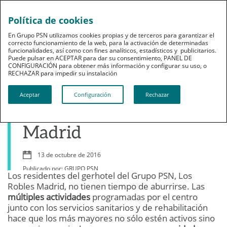
Política de cookies
En Grupo PSN utilizamos cookies propias y de terceros para garantizar el
correcto funcionamiento de la web, para la activación de determinadas
funcionalidades, así como con fines analíticos, estadísticos y publicitarios.
Puede pulsar en ACEPTAR para dar su consentimiento, PANEL DE
CONFIGURACIÓN para obtener más información y configurar su uso, o
Grupo PSN
RECHAZAR para impedir su instalación​​​​​​​
Cultura y diversión, dos
Aceptar
Configuración
Rechazar
referentes en los Robles
Madrid
13 de octubre de 2016
Publicado por: GRUPO PSN
Los residentes del gerhotel del Grupo PSN, Los
Robles Madrid, no tienen tiempo de aburrirse. Las
múltiples actividades
programadas por el centro
junto con los servicios sanitarios y de rehabilitación
hace que los más mayores no sólo estén activos sino